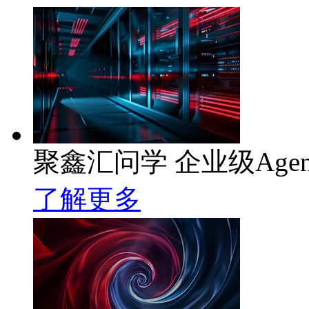
聚鑫汇问学 企业级Age
了解更多