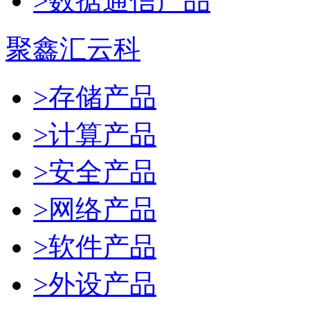
>数据通信产品
聚鑫汇云科
>存储产品
>计算产品
>安全产品
>网络产品
>软件产品
>外设产品