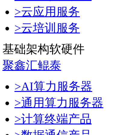
>云应用服务
>云培训服务
基础架构软硬件
聚鑫汇鲲泰
>AI算力服务器
>通用算力服务器
>计算终端产品