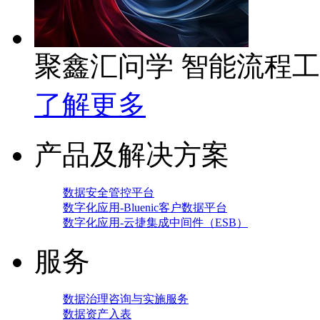
聚鑫汇问学 智能流程
了解更多
产品及解决方案
数据安全管控平台
数字化应用-Bluenic客户数据平台
数字化应用-云捷集成中间件（ESB）
服务
数据治理咨询与实施服务
数据资产入表