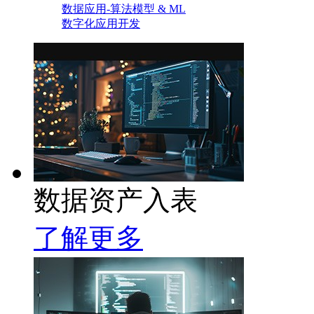
数据应用-算法模型 & ML
数字化应用开发
数据资产入表
了解更多