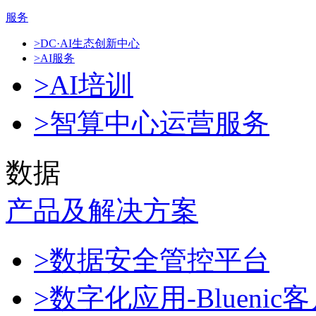
服务
>DC·AI生态创新中心
>AI服务
>AI培训
>智算中心运营服务
数据
产品及解决方案
>数据安全管控平台
>数字化应用-Blueni