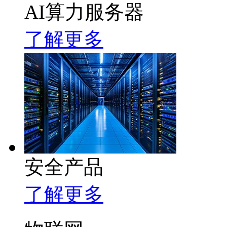
AI算力服务器
了解更多
安全产品
了解更多