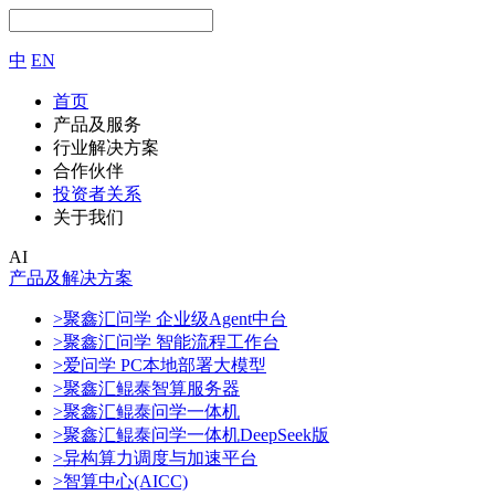
中
EN
首页
产品及服务
行业解决方案
合作伙伴
投资者关系
关于我们
AI
产品及解决方案
>聚鑫汇问学 企业级Agent中台
>聚鑫汇问学 智能流程工作台
>爱问学 PC本地部署大模型
>聚鑫汇鲲泰智算服务器
>聚鑫汇鲲泰问学一体机
>聚鑫汇鲲泰问学一体机DeepSeek版
>异构算力调度与加速平台
>智算中心(AICC)