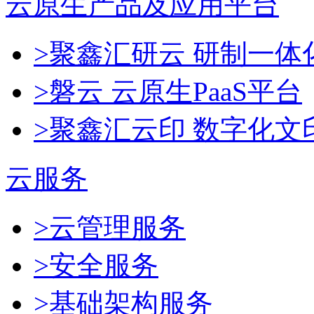
云原生产品及应用平台
>聚鑫汇研云 研制一
>磐云 云原生PaaS平台
>聚鑫汇云印 数字化文
云服务
>云管理服务
>安全服务
>基础架构服务