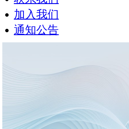
加入我们
通知公告